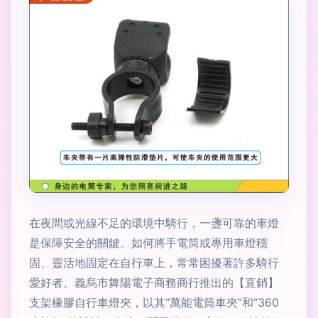
在夜間或光線不足的環境中騎行，一盞可靠的車燈
是保障安全的關鍵。如何將手電筒或專用車燈穩
固、靈活地固定在自行車上，常常困擾著許多騎行
愛好者。義烏市舞陽電子商務商行推出的【直銷】
支架橡膠自行車燈夾，以其“萬能電筒車夾”和“360