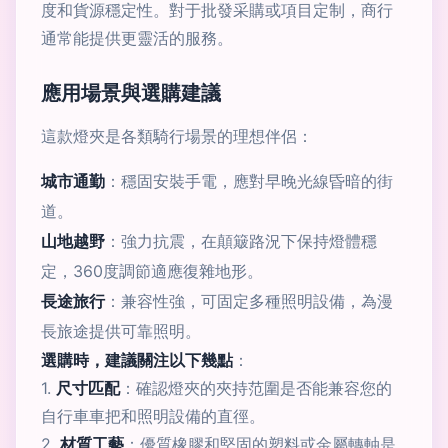
度和貨源穩定性。對于批發采購或項目定制，商行
通常能提供更靈活的服務。
應用場景與選購建議
這款燈夾是各類騎行場景的理想伴侶：
城市通勤
：穩固安裝手電，應對早晚光線昏暗的街
道。
山地越野
：強力抗震，在顛簸路況下保持燈體穩
定，360度調節適應復雜地形。
長途旅行
：兼容性強，可固定多種照明設備，為漫
長旅途提供可靠照明。
選購時，建議關注以下幾點
：
1.
尺寸匹配
：確認燈夾的夾持范圍是否能兼容您的
自行車車把和照明設備的直徑。
2.
材質工藝
：優質橡膠和堅固的塑料或金屬轉軸是