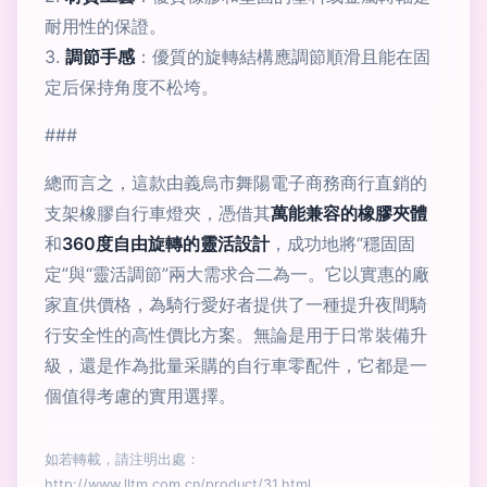
耐用性的保證。
3.
調節手感
：優質的旋轉結構應調節順滑且能在固
定后保持角度不松垮。
###
總而言之，這款由義烏市舞陽電子商務商行直銷的
支架橡膠自行車燈夾，憑借其
萬能兼容的橡膠夾體
和
360度自由旋轉的靈活設計
，成功地將“穩固固
定”與“靈活調節”兩大需求合二為一。它以實惠的廠
家直供價格，為騎行愛好者提供了一種提升夜間騎
行安全性的高性價比方案。無論是用于日常裝備升
級，還是作為批量采購的自行車零配件，它都是一
個值得考慮的實用選擇。
如若轉載，請注明出處：
http://www.lltm.com.cn/product/31.html