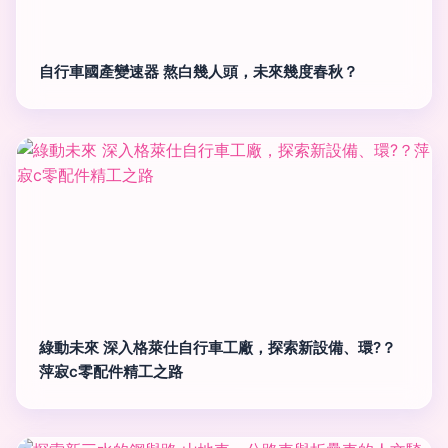
自行車國產變速器 熬白幾人頭，未來幾度春秋？
綠動未來 深入格萊仕自行車工廠，探索新設備、環?？
萍寂c零配件精工之路