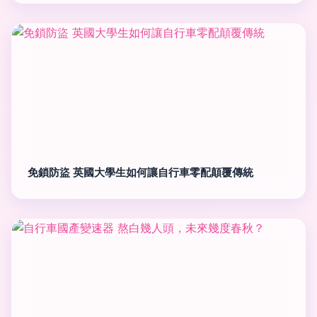
免鎖防盜 英國大學生如何讓自行車零配顛覆傳統