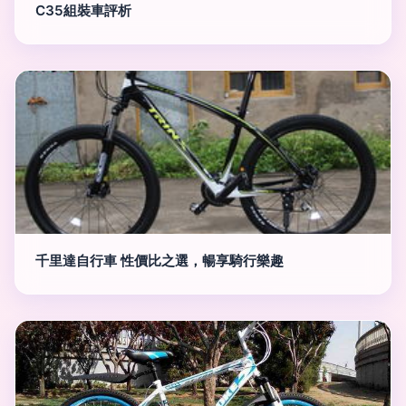
C35組裝車評析
千里達自行車 性價比之選，暢享騎行樂趣