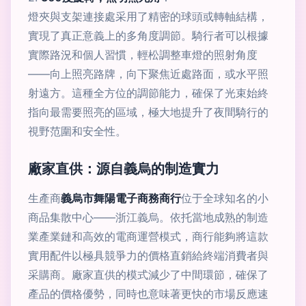
燈夾與支架連接處采用了精密的球頭或轉軸結構，
實現了真正意義上的多角度調節。騎行者可以根據
實際路況和個人習慣，輕松調整車燈的照射角度
——向上照亮路牌，向下聚焦近處路面，或水平照
射遠方。這種全方位的調節能力，確保了光束始終
指向最需要照亮的區域，極大地提升了夜間騎行的
視野范圍和安全性。
廠家直供：源自義烏的制造實力
生產商
義烏市舞陽電子商務商行
位于全球知名的小
商品集散中心——浙江義烏。依托當地成熟的制造
業產業鏈和高效的電商運營模式，商行能夠將這款
實用配件以極具競爭力的價格直銷給終端消費者與
采購商。廠家直供的模式減少了中間環節，確保了
產品的價格優勢，同時也意味著更快的市場反應速