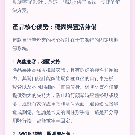
度旋轉”的設計，為這一問題提供了高效、便捷的解
決方案。
產品核心優勢：穩固與靈活兼備
這款自行車燈夾的核心設計在于其獨特的固定與調
節系統。
1.
萬能兼容，穩固夾持
：
產品采用高強度橡膠夾體，具有良好的彈性和摩擦
力。其開口設計能夠適配多種直徑的自行車把橫、
豎管以及不同粗細的手電筒筒身。橡膠材質不僅能
提供強大的夾持力，防止騎行顛簸時燈體松動或脫
落，還能有效保護車把和電筒表面，避免硬性接觸
造成劃傷。無論是常見的圓柱形手電，還是部分專
用騎行燈，都能被牢牢固定。
2.
360度旋轉，照明無死角
：