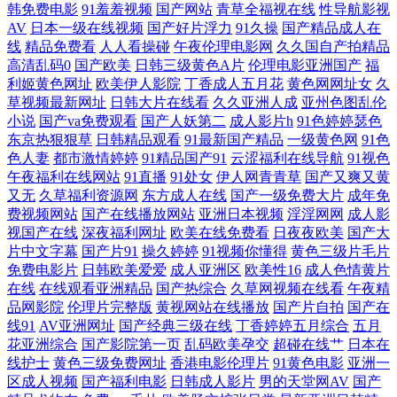
韩免费电影
91羞羞视频
国产网站
青草全福视在线
性导航影视
AV
日本一级在线视频
国产好片浮力
91久操
国产精品成人在
产 亚洲成人伦理 精品国产品在线 综合午夜网 区二区亚洲 吊带短裙国产在
线
精品免费看
人人看操碰
午夜伦理电影网
久久国自产拍精品
高清乱码0
国产欧美
日韩三级黄色A片
伦理电影亚洲国产
福
线视频 午夜伦理三级在线 狠狠夜亚洲欧 在线视频国产91 欧美成人影 99热
利姬黄色网址
欧美伊人影院
丁香成人五月花
黄色网网址女
久
草视频最新网址
日韩大片在线看
久久亚洲人成
亚州色图乱伦
小说
国产va免费观看
国产人妖第二
成人影片h
91色婷婷瑟色
9这里不卡 日韩伦理片网站 国产伦理片在线观看 亚洲有码在线播放 免费
东京热狠狠草
日韩精品观看
91最新国产精品
一级黄色网
91色
色人妻
都市激情婷婷
91精品国产91
云涩福利在线导航
91视色
人成视频在线观看 俺去也综合网 精品91海 91成人tv 靑青草原国产在线观
午夜福利在线网站
91直播
91处女
伊人网青青草
国产又爽又黄
又无
久草福利资源网
东方成人在线
国产一级免费大片
成年免
看 观看v片永久免费 亚洲精品亚 伦俚大片在线免费 97国产毛片 日韩一页
费视频网站
国产在线播放网站
亚洲日本视频
淫淫网网
成人影
视国产在线
深夜福利网址
欧美在线免费看
日夜夜欧美
国产大
片中文字幕
国产片91
操久婷婷
91视频你懂得
黄色三级片毛片
国产熟女精品一区桃花 正规的股票配资 欧美色图91传媒 国产高清毛卡片
免费电影片
日韩欧美爱爱
成人亚洲区
欧美性16
成人色情黄片
在线
在线观看亚洲精品
国产热综合
久草网视频在线看
午夜精
亚洲三级一区 免费高清观看 www黄色片91 四房五月激情网 国产在线视频
品网影院
伦理片完整版
黄视网站在线播放
国产片自拍
国产在
线91
AV亚洲网址
国产经典三级在线
丁香婷婷五月综合
五月
花亚洲综合
国产影院第一页
乱码欧美孕交
超碰在线艹
日本在
在线直播 这里只有精品99 欧美最猛黑 成人久久免费的 五月天性生活 激情
线护士
黄色三级免费网址
香港电影伦理片
91黄色电影
亚洲一
区成人视频
国产福利电影
日韩成人影片
男的天堂网AV
国产
亚洲一区二区三区 91超在线视频 日本japa 国产经典三级在线免 亚洲涩涩