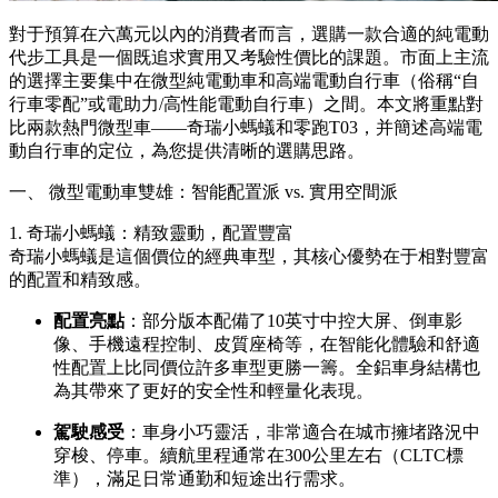
對于預算在六萬元以內的消費者而言，選購一款合適的純電動
代步工具是一個既追求實用又考驗性價比的課題。市面上主流
的選擇主要集中在微型純電動車和高端電動自行車（俗稱“自
行車零配”或電助力/高性能電動自行車）之間。本文將重點對
比兩款熱門微型車——奇瑞小螞蟻和零跑T03，并簡述高端電
動自行車的定位，為您提供清晰的選購思路。
一、 微型電動車雙雄：智能配置派 vs. 實用空間派
1. 奇瑞小螞蟻：精致靈動，配置豐富
奇瑞小螞蟻是這個價位的經典車型，其核心優勢在于相對豐富
的配置和精致感。
配置亮點
：部分版本配備了10英寸中控大屏、倒車影
像、手機遠程控制、皮質座椅等，在智能化體驗和舒適
性配置上比同價位許多車型更勝一籌。全鋁車身結構也
為其帶來了更好的安全性和輕量化表現。
駕駛感受
：車身小巧靈活，非常適合在城市擁堵路況中
穿梭、停車。續航里程通常在300公里左右（CLTC標
準），滿足日常通勤和短途出行需求。