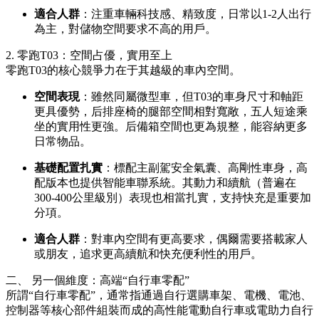
適合人群
：注重車輛科技感、精致度，日常以1-2人出行
為主，對儲物空間要求不高的用戶。
2. 零跑T03：空間占優，實用至上
零跑T03的核心競爭力在于其越級的車內空間。
空間表現
：雖然同屬微型車，但T03的車身尺寸和軸距
更具優勢，后排座椅的腿部空間相對寬敞，五人短途乘
坐的實用性更強。后備箱空間也更為規整，能容納更多
日常物品。
基礎配置扎實
：標配主副駕安全氣囊、高剛性車身，高
配版本也提供智能車聯系統。其動力和續航（普遍在
300-400公里級別）表現也相當扎實，支持快充是重要加
分項。
適合人群
：對車內空間有更高要求，偶爾需要搭載家人
或朋友，追求更高續航和快充便利性的用戶。
二、 另一個維度：高端“自行車零配”
所謂“自行車零配”，通常指通過自行選購車架、電機、電池、
控制器等核心部件組裝而成的高性能電動自行車或電助力自行