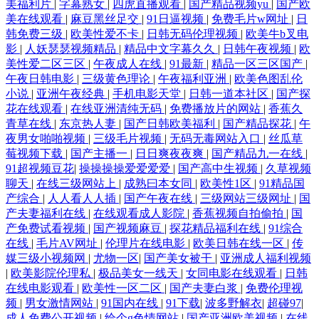
美福利片
|
字幕熟女
|
四虎直播观看
|
国产精品视频yu
|
国产欧
美在线观看
|
麻豆黑丝足交
|
91日逼视频
|
免费毛片w网址
|
日
韩免费三级
|
欧美性爱不卡
|
日韩无码伦理视频
|
欧美牛b叉电
影
|
人妖瑟瑟视频精品
|
精品中文字幕久久
|
日韩午夜视频
|
欧
美性爱二区三区
|
午夜成人在线
|
91最新
|
精品一区三区国产
|
午夜日韩电影
|
三级黄色理论
|
午夜福利亚洲
|
欧美色图乱伦
小说
|
亚洲午夜经典
|
手机电影天堂
|
日韩一道本社区
|
国产探
花在线观看
|
在线亚洲清纯无码
|
免费播放片的网站
|
香蕉久
青草在线
|
东京热人妻
|
国产日韩欧美福利
|
国产精品探花
|
午
夜男女啪啪视频
|
三级毛片视频
|
无码无毒网站入口
|
丝瓜草
莓视频下载
|
国产主播一
|
日日爽夜夜爽
|
国产精品九一在线
|
91超视频豆花
|
操操操操爱爱爱爱
|
国产高中生视频
|
久草视频
聊天
|
在线三级网站上
|
成熟曰本女同
|
欧美性1区
|
91精品国
产综合
|
人人看人人插
|
国产午夜在线
|
三级网站三级网址
|
国
产夫妻福利在线
|
在线观看成人影院
|
香蕉视频自拍偷拍
|
国
产免费试看视频
|
国产视频麻豆
|
探花精品福利在线
|
91综合
在线
|
毛片AV网址
|
伦理片在线电影
|
欧美日韩在线一区
|
传
媒三级小视频网
|
尤物一区
|
国产美女被干
|
亚洲成人福利视频
|
欧美影院伦理私
|
极品美女一线天
|
女同电影在线观看
|
日韩
在线电影观看
|
欧美性一区二区
|
国产夫妻白浆
|
免费伦理视
频
|
男女激情网站
|
91国内在线
|
91下载
|
波多野解衣
|
超碰97
|
成人免费公开视频
|
给个g色情网站
|
国产亚洲欧美视频
|
在线