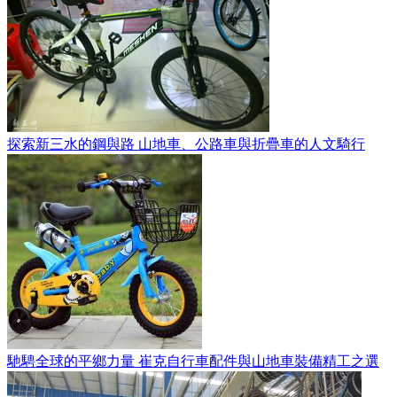
探索新三水的鋼與路 山地車、公路車與折疊車的人文騎行
馳騁全球的平鄉力量 崔克自行車配件與山地車裝備精工之選