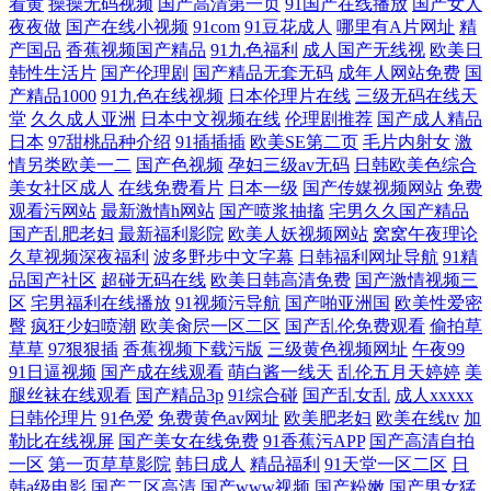
看黄
操操无码视频
国产高清第一页
91国产在线播放
国产女人
夜夜做
国产在线小视频
91com
91豆花成人
哪里有A片网址
精
产国品
香蕉视频国产精品
91九色福利
成人国产无线视
欧美日
韩性生活片
国产伦理剧
国产精品无套无码
成年人网站免费
国
产精品1000
91九色在线视频
日本伦理片在线
三级无码在线天
堂
久久成人亚洲
日本中文视频在线
伦理剧推荐
国产成人精品
日本
97甜桃品种介绍
91插插插
欧美SE第二页
毛片内射女
激
情另类欧美一二
国产色视频
孕妇三级av无码
日韩欧美色综合
美女社区成人
在线免费看片
日本一级
国产传媒视频网站
免费
观看污网站
最新激情h网站
国产喷浆抽搐
宅男久久国产精品
国产乱肥老妇
最新福利影院
欧美人妖视频网站
窝窝午夜理论
久草视频深夜福利
波多野步中文字幕
日韩福利网址导航
91精
品国产社区
超碰无码在线
欧美日韩高清免费
国产激情视频三
区
宅男福利在线播放
91视频污导航
国产啪亚洲国
欧美性爱密
臀
疯狂少妇喷潮
欧美肏屄一区二区
国产乱伦免费观看
偷拍草
草草
97狠狠插
香蕉视频下载污版
三级黄色视频网址
午夜99
91日逼视频
国产成在线观看
萌白酱一线天
乱伦五月天婷婷
美
腿丝袜在线观看
国产精品3p
91综合碰
国产乱女乱
成人xxxxx
日韩伦理片
91色爱
免费黄色av网址
欧美肥老妇
欧美在线tv
加
勒比在线视屏
国产美女在线免费
91香蕉污APP
国产高清自拍
一区
第一页草草影院
韩日成人
精品福利
91天堂一区二区
日
韩a级电影
国产二区高清
国产www视频
国产粉嫩
国产男女猛