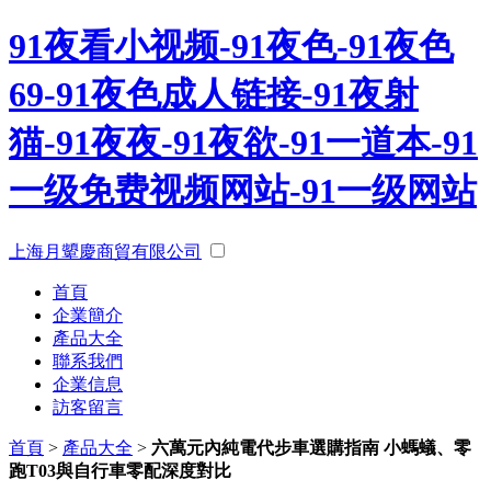
91夜看小视频-91夜色-91夜色
69-91夜色成人链接-91夜射
猫-91夜夜-91夜欲-91一道本-91
一级免费视频网站-91一级网站
上海月顰慶商貿有限公司
首頁
企業簡介
產品大全
聯系我們
企業信息
訪客留言
首頁
>
產品大全
>
六萬元內純電代步車選購指南 小螞蟻、零
跑T03與自行車零配深度對比