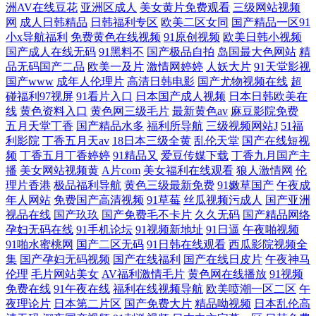
洲AV在线豆花
亚洲区成人
美女黄片免费观看
三级网站视频
网
成人日韩精品
日韩福利专区
欧美二区女同
国产精品一区91
小x导航福利
免费黄色在线视频
91原创视频
欧美日韩小视频
国产成人在线无码
91黑料不
国产极品自拍
岛国最大色网站
精
品无码国产二品
欧美一及片
激情网婷婷
人妖大片
91天堂影视
国产www
成年人伦理片
高清日韩电影
国产尤物视频在线
超
碰福利97视屏
91看片入口
日本国产成人视频
日本日韩欧美在
线
黄色资料入口
黄色网三级毛片
最新黄色av
麻豆影院免费
五月天堂丁香
国产精品水多
福利所导航
三级视频网站J
51福
利影院
丁香五月天av
18日本三级全黄
乱伦天堂
国产在线短视
频
丁香五月丁香婷婷
91精品又
爱豆传媒下载
丁香九月国产主
播
美女网站视频黄
A片com
美女福利在线观看
狼人激情网
伦
理片香港
极品福利导航
黄色三级最新免费
91嫩草国产
午夜成
年人网站
免费国产高清视频
91草莓
丝瓜视频污成人
国产亚洲
视品在线
国产玖玖
国产免费毛不卡片
久久无码
国产精品网络
孕妇无码在线
91手机论坛
91视频新地址
91日逼
午夜啪视频
91啪水蜜桃网
国产二区无码
91日韩在线观看
西瓜影院视频全
集
国产孕妇无码视频
国产在线福利
国产在线日皮片
午夜神马
伦理
毛片网站美女
AV福利激情毛片
黄色网在线播放
91视频
免费在线
91午夜在线
福利在线视频导航
欧美喷潮一区二区
午
夜理论片
日本第二片区
国产免费大片
精品呦视频
日本乱伦高