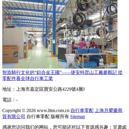
智造騎行文化的“鋁合金王國”——捷安特昆山工廠參觀記 從
零配件看全球自行車工業
地址：上海市嘉定區寶安公路4229號4層J
電話：-
Copyright © 2026
www.lltm.com.cn
自行車零配
上海月顰慶商
貿有限公司
自行車零配
版權所有
Sitemap
感谢您访问我们的网站，您可能还对以下资源感兴趣：甘肃卤