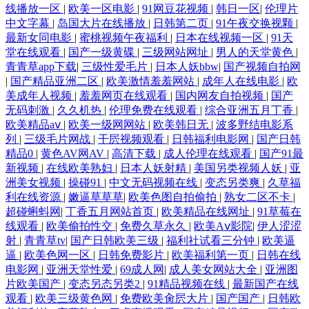
线播放一区
|
欧美一区电影
|
91网豆花视频
|
韩日一区
|
伦理片
中文字幕
|
岛国大片在线播放
|
日韩第二页
|
91午夜交换视颗
|
最新女同电影
|
蜜桃视频午夜福利
|
日本在线视频一区
|
91天
堂在线观看
|
国产一级黄碟
|
三级网站网址
|
男人的天堂黄色
|
青青草app下载
|
三级性爱毛片
|
日本人妖bbw
|
国产视频自拍网
|
国产精品亚洲二区
|
欧美激情羞羞网站
|
成年人在线电影
|
欧
美成年人视频
|
羞羞网页在线观看
|
国内网友自拍视频
|
国产
无码刺激
|
久久机热
|
伦理免费在线观看
|
综合亚洲五月丁香
|
欧美精品aⅴ
|
欧美一级网网站
|
欧美韩日无
|
波多野结电影系
列
|
三级毛片网战
|
干屄视频观看
|
日韩福利电影网
|
国产日韩
精品0
|
黄色AV网AV
|
高清下载
|
成人伦理在线观看
|
国产91最
新视频
|
在线欧美熟妇
|
日本人妖射精
|
美国另类视频人妖
|
亚
洲美女视频
|
操碰91
|
中文无码视频在线
|
变态另类爽
|
久草福
利在线资源
|
嫩逼草草草
|
欧美色图自拍偷拍
|
熟女二区不卡
|
超碰蝌蚪网
|
丁香五月网站首页
|
欧美精品在线网址
|
91草莓在
线观看
|
欧美偷拍性交
|
免费久草永久
|
欧美Aⅴ影院
|
伊人涩涩
射
|
青青草tv
|
国产日韩欧美三级
|
福利社试看三分钟
|
欧美逼
逼
|
欧美色网一区
|
日韩免费影片
|
欧美福利第一页
|
日韩在线
电影网
|
亚洲天堂性爱
|
69成人网
|
成人美女网站大全
|
亚洲图
片欧美国产
|
变态另态另类2
|
91精品视频在线
|
最新国产在线
观看
|
欧美三级黄色网
|
免费欧美肏屄大片
|
国产国产
|
日韩欧