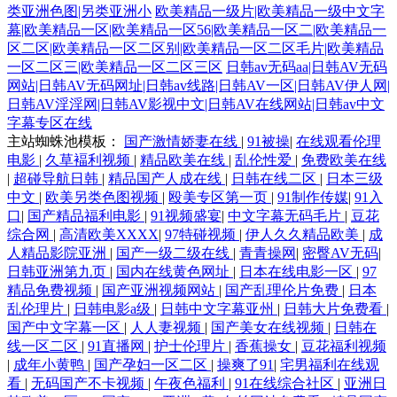
类亚洲色图|另类亚洲小
欧美精品一级片|欧美精品一级中文字
幕|欧美精品一区|欧美精品一区56|欧美精品一区二|欧美精品一
区二区|欧美精品一区二区别|欧美精品一区二区毛片|欧美精品
一区二区三|欧美精品一区二区三区
日韩av无码aa|日韩AV无码
网站|日韩AV无码网址|日韩av线路|日韩AV一区|日韩AV伊人网|
日韩AV淫淫网|日韩AV影视中文|日韩AV在线网站|日韩av中文
字幕专区在线
主站蜘蛛池模板：
国产激情娇妻在线
|
91被操
|
在线观看伦理
电影
|
久草褔利视频
|
精品欧美在线
|
乱伦性爱
|
免费欧美在线
|
超碰导航日韩
|
精品国产人成在线
|
日韩在线二区
|
日本三级
中文
|
欧美另类色图视频
|
殴美专区第一页
|
91制作传媒
|
91入
口
|
国产精品福利电影
|
91视频盛宴
|
中文字幕无码毛片
|
豆花
综合网
|
高清欧美XXXX
|
97特碰视频
|
伊人久久精品欧美
|
成
人精品影院亚洲
|
国产一级二级在线
|
青青操网
|
密臀AV无码
|
日韩亚洲第九页
|
国内在线黄色网址
|
日本在线电影一区
|
97
精品免费视频
|
国产亚洲视频网站
|
国产乱理伦片免费
|
日本
乱伦理片
|
日韩电影a级
|
日韩中文字幕亚州
|
日韩大片免费看
|
国产中文字幕一区
|
人人妻视频
|
国产美女在线视频
|
日韩在
线一区二区
|
91直播网
|
护士伦理片
|
香蕉操女
|
豆花福利视频
|
成年小黄鸭
|
国产孕妇一区二区
|
操爽了91
|
宅男福利在线观
看
|
无码国产不卡视频
|
午夜色福利
|
91在线综合社区
|
亚洲日