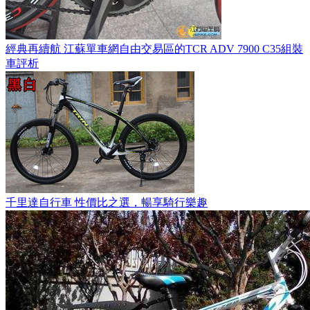
經典再續航 江蘇單車網自由交易區的TCR ADV 7900 C35組裝
車評析
千里達自行車 性價比之選，暢享騎行樂趣