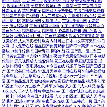
精品尤物在
免费a一毛片
欧美肠交扩张另类
最新亚洲日韩精
品
欧美在线视频
免费黄色网址在线
主播第一页
丁香五月网
涩 蜜臀99超碰 超碰热99 天美传媒妇乱 韩国成人A级av 91爱国国产精品 日
性爱东京热
草逼视频78
国产成人免费无码
高清日韩无码视频
宗和网五月天
日b视频
成人三级网站在
主播福利姬h在线
国产
精一精二区
基情涩涩网
51漫画成人
丁香5月综合网
91爱爱
本在线观看亚洲天堂 国产又黄又爽又 这里在线观看 欧洲精品欧美精品 国
com
伊人涩涩射
黄色视频网址导航
91国在线观看
91最新自拍
黄色软件91
国产操女人
国产乱人
欧美乱欲视频
超碰吃瓜
久
产91高清在线免费 丰满的妽妽 亚洲国产一区 91伊人久热精品午夜 最好看
草涩涩
最新在线A片网址
黄色视屏网站
欧美午夜寂寞影院
新
视觉影视
成人写真福利
欧美内射网址
日本中文字幕无码
97日
的2018 亚洲宗和自拍 日韩欧美中文字幕 我的极品老师在线观看 91啦在 国
穴网
成人免费在线
精品国产免费观看
国产不卡高清
91av在线
播放
91制作传媒
岛国av资源
超碰91资源
国产乱一乱二乱三
日韩美女直播
91尤物69
蜜桃午夜激情
免费伦理电影
日本电影
产成人黄色在线 优青青在 日本女优天堂一二三区中文字幕久久 国产一区
伦理片
黄瓜视频成人
性爱婷婷
爱豆在线看
麻豆影院爱爱
成
人软件视频
午夜宅男在线
91专区在线
狠狠干欧美
国产三级国
在线播放 97人洗澡人人澡人 自拍乱伦欧美高清 久草在线视频免费福利 伊
产
国产欧美日韩在线
97五月天婷婷
日韩在线网
91福利社视频
福利导航
A片三级网站
久草视频8
香蕉APP污视频
艹艹艹插
逼
国产精品五月天
狠狠操欧美性爱
国产绝色精品
精品孕妇无
人成人在线 美女露1 av男女激情 欧美精品高清无码 自拍国语日韩欧美 九
码视频
午夜A片三级片
天美果冻传媒
久久国产成人精品
精品
93久久久
日本人妖射精
学生妹avav
国产熟女视频在线
乱伦第
一人人干 亚洲综合另类小说专区 蜜芽性爱亚洲 av网站的免费观看 欧美亚
一页
韩日视频
高清国产剧观看
人妻少妇视频二区
成人无码高
清毛片
亚洲av激情电影
午夜导航在线
国内主播第一页
国产高
黄色人a片 在线电影 国产精品天天 欧洲精品视频一二三区 夜夜未满十八
清电影网址
91社区论坛
免费网站黄色在线
久久偷拍高清亚洲