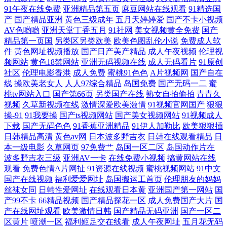
91午夜在线免费
亚洲精品第五页
麻豆网站在线观看
91精选国
产
国产精品亚洲
黄色三级成年
五月天婷婷爱
国产不卡小视频
国产精品视频500部 人人澡精品超碰 中文字幕日韩在线 国产日本亚洲mv
AV色哟哟
亚洲天堂丁香五月
91社网
美女视频黄全免费
国产
精品第一页国
另类区另类欧美
欧美色图乱伦小说
免费成人软
日本人真人做人爱免费 中日韩精品一二三 国产精品资源精品 欧洲日一区
件
黄色网址视频播放
国产日产美产精品
成人午夜视频
伦理视
频网站
黄色18禁网站
亚洲无码视频在线
成人无码看片
91原创
社区
伦理电影香港
成人免费
蜜桃91色色
A片视频网
国产自在
精品 影音先锋97干 国产普通话对白刺激 日本精品人妖五区 在线欧美看a
线
操欧美老女人
人人97综合精品
岛国免费
国产无码一二
蜜
桃tv网站入口
国产第66页
另类国产在线
熟女自拍偷拍
青青久
一区二区 国产毛A片啊久久久久久A 日韩A∨手机在线 自拍视频97 国产视
视频
久草新视频在线
激情深爱欧美激情
91视频官网国产
狠狠
操-91
91我要操
国产ts视频网站
国产美女视频网站
91视频成人
频 日本免费三 在线免费91 国产精品一区二区公司 噼里啪啦国语 一级片w
下载
国产无码色色
91香蕉亚洲精品
91伊人加勒比
欧美狠狠插
日韩精品高清
黄色av网
日本波多野吉衣
日韩在线观看精品
日
本一级电影
久草网页
97免费艹
岛国一区二区
岛国动作片在
片免费影片 国产jk免费观看 欧美伊人 夜蒲4三级做爰视频 国产成人性爱午
波多野吉衣三级
亚洲AV一卡
在线免费小视频
搞黄网站在线
观看
免费色情A片网扯
91资源在线视频
蜜桃视频网站
91中文
夜 飘花网电影网 在线国语视频在线观看影片 国产强入 日本黄页网站 在线
国产在线视频
福利爱爱网址
岛国搬运工首页
伦理朋友的妈妈
丝袜女同
日韩性爱网址
在线观看日本黄
亚洲国产第一网站
国
国产精品日 国产精品女同事视频 片在线看免费 一级bbbbbb 观看网站 欧美
产99不卡
66精品视频
国产精品探花一区
成人免费国产大片
国
产在线网址观看
欧美激情日韩
国产精品无码亚洲
国产一区二
区黄片
喷潮一区
福利姬足交在线看
成人午夜网址
五月花无码
激情rp 亚洲免费成人片 丁香六月婷婷美女 女生隐私屁 亚洲国产欧洲综合