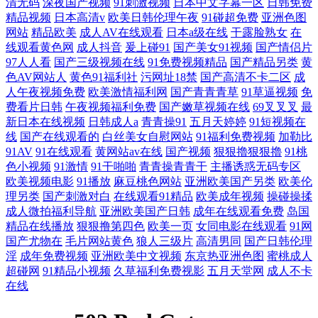
清无码
深夜国产视频
91刺激视频
日本中文字幕一区
日韩免费
精品视频
日本高清v
欧美日韩伦理午夜
91碰超免费
亚洲色图
网站
精品欧美
成人AV在线观看
日本a级在线
干露脸熟女
在
线观看黄色网
成人抖音
爰上碰91
国产美女91视频
国产情侣片
97人人看
国产三级视频在线
91免费视频精品
国产精品另类
黄
色AV网站人
黄色91福利社
污网址18禁
国产高清不卡二区
成
人午夜视频免费
欧美激情福利网
国产青青青草
91草逼视频
免
费看片日韩
午夜视频福利免费
国产嫩草视频在线
69叉叉叉
最
新日本在线视频
日韩成人a
青青操91
五月天婷婷
91短视频在
线
国产在线观看的
白丝美女自慰网站
91福利免费视频
加勒比
91AV
91在线观看
黄网站av在线
国产视频
狠狠擼狠狠擼
91桃
色小视频
91激情
91干啪啪
青青操青青干
主播诱惑无码专区
欧美视频电影
91播放
麻豆桃色网站
亚洲欧美国产另类
欧美伦
理另类
国产刺激对白
在线观看91精品
欧美成年视频
操碰操揉
成人微拍福利导航
亚洲欧美国产日韩
成年在线观看免费
岛国
精品在线播放
狠狠撸第四色
欧美一页
女同电影在线观看
91网
国产尤物在
毛片网站黄色
狼人三级片
高清男同
国产日韩伦理
淫
成年免费视频
亚洲欧美中文视频
东京热亚洲色图
蜜桃成人
超碰网
91精品小视频
久草福利免费视影
五月天堂网
成人不卡
在线