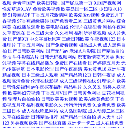
视频
青青草国产
欧美日韩乱
国产屁屁第一页
91国产视频网
性爱草逼91AV
免费欧美视频
欧美岛国一区二区
少妇喷水18
成全在线完整版观看高清 美女福利影院 午夜大尺 成全高清视频免费观看
禁
51漫画APP
丁香五月花激情网
欧美爱爱tv视频
免费五月丁
香视频
97香蕉超级碰碰
国产免费看二区
三级黄色片网站
综合
网黄
在线播放观看
欧美电影在线
伦理片在哪里看
蜜桃午夜网
动漫版 美丽小蜜桃2的更新时间 亚洲中文字幕30页 国产ts赵恩静系列在线
久草资源在
日本三级大全
久久福利
福利所导航视频
成人片免
费
国产第9页
中文字幕bt原声
三级日韩欧美
午夜视频123
日本
播放 欧美日韩在线免费 亚洲午夜成激人 国产福利在线观看精品 欧洲人妻
推理片
丁香五月网站
国产免费看视频
极品成人色
成人黑料自
拍
国产日韩欧美网站
国产无码av
老湿A片影院
国产精品自拍
丰满 杨幕国产精品 国产va 欧美日韩国产一级 亚洲人精品亚洲人成在线 豆
偷拍
牛牛影院A片
日韩无码视频网站
都市激情变态另类
男女
91视频
字幕在线精品播放
免费国产在线看
国产婷婷五月天
无
码传媒导航
日本电影伦理
国产午夜高清
美女黄色18
亚洲午夜
花视频 欧美精品另类 亚洲美女影院 国产91这里都是精品 欧美日本国 亚洲
精品视频
日本三级成人观看
国产精品第12页
日韩午夜场
成人
视频高清免费
伦理在线影视
成人三级视频在线
91理论片
欧美
色图探花 国产91色 欧美一区二区三区操逼 亚洲综合国产一区 国产高清免
日韩性爱福利
av午夜探花福利
精品毛片
久久叉叉
另类人妖视
频
欧美熟妇穴视频
丁香五月V国产
日韩黄色网址
豆花福利视
费视频 欧美午夜剧场 亚洲永久精品线看线路 国产91高清精品 欧美日韩国
频
轮理片自拍偷拍
日韩欧美美女视频
欧美A级黄色影院
丁香
影视五月花
福利视频电影久久
污污污污免费
91金典免费
欧美
三级日本
成人在线吃瓜网站
成人岛国影院
成人动漫二区三区
产动漫在
久草在线最新
日韩精品推荐
国产精品一区自拍
男人天堂
a片
123
另类视频欧美
国产在线直播
亚洲卡一卡二
成人在线免费