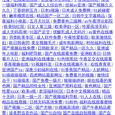
一级福利电影
|
国产成人人综合色
|
丝袜av亚洲
|
国产视频久久
久久
|
丁香婷婷五月
|
日本h视频
|
日本成人免费网
|
91超碰蜜
桃
|
嫩草榴莲在线
|
精品国产一区二区
|
日韩中文字幕精品
|
深
夜福利小电影
|
五月天社区
|
免费黄色三级网
|
av午夜理论影院
|
欧美怡红院
|
日女人黄三级
|
欧美孕妇一区
|
性爱高清无码
|
成人无码高潮
|
91国产足交
|
优酸乳成人无码片
|
av黄色在线播
放
|
另类欧美专区
|
成人软件免费
|
午夜性爱影院
|
欧美激情乱
妇
|
欧日韩肏屄
|
美女视频毛片
|
成年电影网站
|
秒拍福利在线
|
国产视频在线免费
|
日韩欧美片
|
国产精品一区久久
|
亚洲成
年人电影
|
福利吧导航
|
国产在线观看免费
|
亚洲欧美日
|
日韩
看片入口
|
亚洲福利在线播放
|
91色情黑丝
|
午夜足交在线观看
|
香蕉视频在线
|
91视频抖音
|
日本在线视频不卡
|
在线青青草
|
亚洲国产va
|
深夜少妇福利在线
|
91香蕉国产精品
|
人妖网站
|
91插插插插插
|
四虎网站最新网址
|
免费看片的视频
|
激情综
合干
|
91插插库
|
国产免费一级片
|
狠狠操婷婷
|
能在线看的黄
色网
|
国产精品同性女性
|
亚洲国产黑料在线
|
黄色网址
|
国产
性爱xxxⅹ
|
欧美α视
|
老湿福利社区
|
日本中文视频在线
|
精品
十无码
|
日本一级一片
|
国产视频福利导航
|
91人人在线
|
日韩
精品在线视频
|
日韩无码高清免费
|
91粉色
|
福利在线观看蜜桃
|
国产视频一二区
|
国产尤物
|
91视频高清婷
|
国产午夜精品蜜
臀
|
波多野吉衣作品
|
国产91自拍
|
国产在线自拍视频
|
国产在