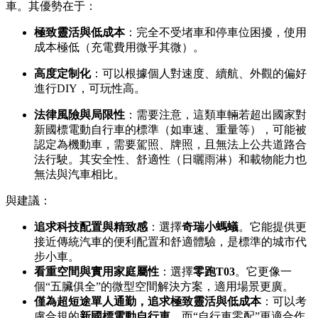
車。其優勢在于：
極致靈活與低成本
：完全不受堵車和停車位困擾，使用
成本極低（充電費用微乎其微）。
高度定制化
：可以根據個人對速度、續航、外觀的偏好
進行DIY，可玩性高。
法律風險與局限性
：需要注意，這類車輛若超出國家對
新國標電動自行車的標準（如車速、重量等），可能被
認定為機動車，需要駕照、牌照，且無法上公共道路合
法行駛。其安全性、舒適性（日曬雨淋）和載物能力也
無法與汽車相比。
與建議：
追求科技配置與精致感
：選擇
奇瑞小螞蟻
。它能提供更
接近傳統汽車的便利配置和舒適體驗，是標準的城市代
步小車。
看重空間與實用家庭屬性
：選擇
零跑T03
。它更像一
個“五臟俱全”的微型空間解決方案，適用場景更廣。
僅為超短途單人通勤，追求極致靈活與低成本
：可以考
慮合規的
新國標電動自行車
。而“自行車零配”更適合作