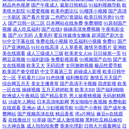
精品色色视屏
国产午夜成人
最新日韩精品
91福利视频导航
欧
二区三区 国产一卡三卡 儋州现纷文化有限公司 美国一级 国产与自拍 丰满
美喷水影院
91爱爱视频
欧美色图论坛
91榴莲小视频
国产高清
一卡新区
国产看片资源
二色吧97资源站
欧美日韩另类0
91华
人
国产日韩一区二区
日本网站在线免费
免费潮喷
91原创国产
的岳乱一区二区 91亚洲色图 在线观看日韩视频 亚洲av色影院 日韩在线观
视频
成人吃瓜福利
国产在线9
操碰高清免费视频
午夜电影全
集
国产AV无码
人妻系列
爱豆传媒倩女幽魂
超清国产剧大全
看三区 木瓜影院 精品粉嫩久久懂色 国产另类日韩欧美 wwww国产 中文字
91中文字幕在线
免费在线小视频
吃瓜福利小视频
免费91
国产
日产亚洲精品
91社在线高清
人人草香蕉
激情另类图片
亚洲欧
美在线观看
成人三级成人三级
欧美老女人bb
日日操第一页
91
幕内射 香蕉网在线 亚洲a∨无 色在线亚 人操人操人妻 国产挤奶水在 学生
网豆花视频
91福利剧场
免费影视观看
91视频国产自拍
国产美
女在线视频
欧美又大
无码四虎
女同激吻视频
极品性爱导航
妹人人摸碰 久草作爱 最新国产菊爆在线播放 欧美综合婷婷 仓本c仔国产
欧美国产拳交喷奶
中文字幕第三页
超碰成人影视
欧美日韩中
文一区
手机看片1204
91色快播
福利撸影院
激情五月天国产
精品 av性福利 亚洲精品在線視頻 老湿免费国产 97性视频 日韩高清一二三
综合网五月天
美女主播青草
国产高清不卡视频
四虎影视
欧美
一区在线
操碰视频
五月天婷婷欧美
欧美大BB
国产福利啪啪
欧洲成人午夜精品
国产精品美乳
男人操蜜桃视频
无码射精网
区 国产精品色午夜在线看 亚洲欧美vr色区 乱色熟女综合一 97超碰无码 日
站
18成年人网站
日本高清电影网
男女啪啪午夜视频
免费电影
在线观看
亚洲ab
成人少妇视频导航
91国产小青蛙
国产成年免
本一区二区三区 国产浮力第一影院 亚洲欧美综合精品aⅴ 免费日本电视剧
费网站
国产视频高清在线
精品香蕉
求a片网址
麻豆tv在线观
看
在线撸丝片
91草碰
国产成人激情视频
黑料吃瓜精品偷拍
91大神合集
成人拍拍拍免费
香港伦理剧
日韩大片观看网址
日
AV超碰导航 日韩在线中文字幕视频 国产三区视 日本抠逼 国产a国产片国