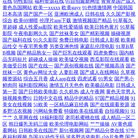
在线
69性影院
福利资源在线
91自拍最新网址
青青草国产成人
黄色岛国网站
欧美一xxxxx
欧美gayv
91色情激情网
中国韩国
中文字幕精品一区二区 午夜在线视频 日韩欧美午夜电影 日韩国产欧美制
日本高清
国产国产一区
亚洲欧洲成人
日韩在线
久久国产影视
综合
欧美69潮喷
伦理片app下载
激情视频国产精品
91草莓久
服中文 日本乱妇乱子视频网站百度 久久精品日韩久久 剧情v国产在线观看
草超碰
成人性爱aa影院
欧美性爱插插
欧美日韩色黄片
91草莓
影院
午夜电影网久久
国产丝袜美女
国产精彩视频
操碰视屏
国产福利在线
91久久影院
免费日韩电影
日韩成人影视
欧美精
九一桃色社区 高分完整版动作片 玖玖五月 精新精新国产自在现 国产不卡
品性交
午夜宅男免费
另类亚洲色情
家庭乱伦理电影
91草B草
B视频
国产精品熟女一
国产巨乳在线观看
四虎免费91
国内精
毛片 中文字幕上床网站 亚洲啪aⅴ 日日碰狠狠躁久久躁婷婷 欧美日本精品
品无码短片
超碰成人操操
欧美猛交视频
西瓜影院在线观看
欧
美做受日韩
国产在线一
国产原创视频在线
国产视频高清
国产
丝袜一区
黄色av网址大全
人妻乱视
国产成人在线网站
久草视
自拍 九一福利视频 国产第一在 91最新在线观看 一本道无码一区二区 羞污
频资源站
综合五月香
成人app在线
四虎试看
91男女
国产男小
鲜肉同
福利影院网站
激情五月天色色
欧美极品电影
日韩成人
影院 日屄导航 美女浴室 国产偷窥熟女精品视频 成人午夜免费 91国内视频
第一页
国产日韩欧美电影
久久机热
成人午夜网
黄色天堂男人
操视频免费91
日韩中文在线
精品中的精品
97国产精品视频
91
日韩理伦Ⅴa 男女午夜视频 加勒比色导航 国产99re在 欧美精品欧美v亚 久
美女在线视频
51欧美
一区精品麻豆经典
国产在线观看资源
波
多野洁衣视频
污网站免费看
特级欧美在线观看
自拍视频91
91
艹艹
久草网在线
18福利影院
老司机蜜桃在线
成人精品一区二
草资源精品在线 国产男包 超碰人人插人人爱 91网页在线看 在线看片av免
区
韩日爆乳无码三级
欧美伦理电影网站
艹艹操操
AV黄色观
看网站
日韩欧美在线国产
新91视频网
国产精品分类在线
97午
费观看 亚洲艹视频 日本伊人亚洲综合网 欧美综合网亚洲综合网 乱码一区
夜福利视频
岛国AV动作无码
波多野吉依电影
小h片免费
国产