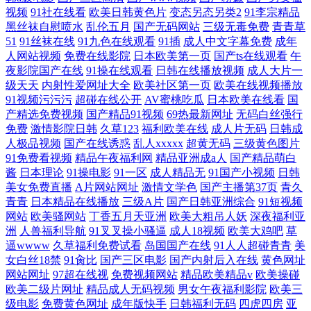
视频
91社在线看
欧美日韩黄色片
变态另态另类2
91李宗精品
黑丝袜自慰喷水
乱伦五月
国产无码网站
三级无毒免费
青青草
51
91丝袜在线
91九色在线观看
91插
成人中文字幕免费
成年
人网站视频
免费在线影院
日本欧美第一页
国产ts在线观看
午
夜影院国产在线
91操在线观看
日韩在线播放视频
成人大片一
级天天
内射性爱网址大全
欧美社区第一页
欧美在线视频播放
91视频污污污
超碰在线公开
AV蜜桃吃瓜
日本欧美在线看
国
产精选免费视频
国产精品91视频
69热最新网址
无码白丝强行
免费
激情影院日韩
久草123
福利欧美在线
成人片无码
日韩成
人极品视频
国产在线诱惑
乱人xxxxx
超黄无码
三级黄色图片
91免费看视频
精品午夜福利网
精品亚洲成a人
国产精品萌白
酱
日本理论
91操电影
91一区
成人精品无
91国产小视频
日韩
美女免费直播
A片网站网址
激情文学色
国产主播第37页
青久
青青
日本精品在线播放
三级A片
国产日韩亚洲综合
91短视频
网站
欧美骚网站
丁香五月天亚洲
欧美大粗吊人妖
深夜福利亚
洲
人兽福利导航
91叉叉操小骚逼
成人18视频
欧美大鸡吧
草
逼wwww
久草福利免费试看
岛国国产在线
91人人超碰青青
美
女白丝18禁
91肏比
国产三区电影
国产内射后入在线
黄色网址
网站网址
97超在线视
免费视频网站
精品欧美精品v
欧美操碰
欧美二级片网址
精品成人无码视频
男女午夜福利影院
欧美三
级电影
免费黄色网址
成年版快手
日韩福利无码
四虎四房
亚