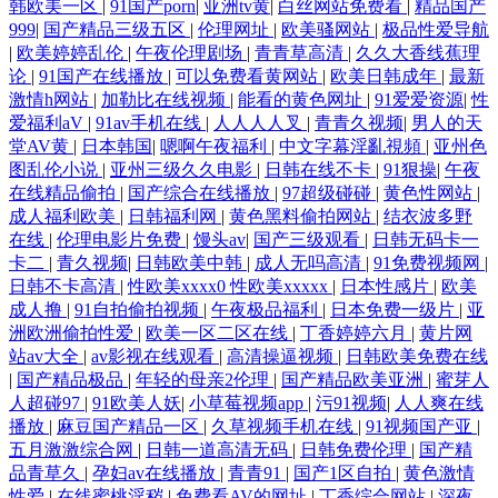
韩欧美一区
|
91国产porn
|
亚洲tv黄
|
白丝网站免费看
|
精品国产
999
|
国产精品三级五区
|
伦理网址
|
欧美骚网站
|
极品性爱导航
|
欧美婷婷乱伦
|
午夜伦理剧场
|
青青草高清
|
久久大香线蕉理
论
|
91国产在线播放
|
可以免费看黄网站
|
欧美日韩成年
|
最新
激情h网站
|
加勒比在线视频
|
能看的黄色网址
|
91爱爱资源
|
性
爱福利aV
|
91av手机在线
|
人人人人叉
|
青青久视频
|
男人的天
堂AV黄
|
日本韩国
|
嗯啊午夜福利
|
中文字幕淫亂視頻
|
亚州色
图乱伦小说
|
亚州三级久久电影
|
日韩在线不卡
|
91狠操
|
午夜
在线精品偷拍
|
国产综合在线播放
|
97超级碰碰
|
黄色性网站
|
成人福利欧美
|
日韩福利网
|
黄色黑料偷拍网站
|
结衣波多野
在线
|
伦理电影片免费
|
馒头av
|
国产三级观看
|
日韩无码卡一
卡二
|
青久视频
|
日韩欧美中韩
|
成人无吗高清
|
91免费视频网
|
日韩不卡高清
|
性欧美xxxx0 性欧美xxxxx
|
日本性感片
|
欧美
成人撸
|
91自拍偷拍视频
|
午夜极品福利
|
日本免费一级片
|
亚
洲欧洲偷拍性爱
|
欧美一区二区在线
|
丁香婷婷六月
|
黄片网
站av大全
|
av影视在线观看
|
高清操逼视频
|
日韩欧美免费在线
|
国产精品极品
|
年轻的母亲2伦理
|
国产精品欧美亚洲
|
蜜芽人
人超碰97
|
91欧美人妖
|
小草莓视频app
|
污91视频
|
人人爽在线
播放
|
麻豆国产精品一区
|
久草视频手机在线
|
91视频国产亚
|
五月激激综合网
|
日韩一道高清无码
|
日韩免费伦理
|
国产精
品青草久
|
孕妇av在线播放
|
青青91
|
国产1区自拍
|
黄色激情
性爱
|
在线蜜桃淫秽
|
免费看AV的网址
|
丁香综合网站
|
深夜