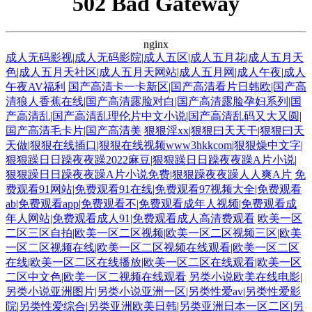
502 Bad Gateway
nginx
成人无码影视|成人无码影院|成人五区|成人五月花|成人五月天
色|成人五月天社区|成人五月天网站|成人五月网|成人午夜|成人
午夜AV福利
国产高清卡一卡新区|国产高清看片日韩欧|国产高
清狼人香蕉在线|国产高清露脸对白|国产高清露脸孕妇系列|国
产高清乱|国产高清乱理伦片中文小说|国产高清乱码又大又圆|
国产高清毛卡片|国产高清美
狠狠淫xx|狠狠曰天天干|狠狠曰天
天做|狠狠在线插口|狠狠在线视频www3hkkcom|狠狠燥中文字|
狠狠躁日日躁夜夜躁2022麻豆|狠狠躁日日躁夜夜躁A片小说|
狠狠躁日日躁夜夜躁A片小说免费|狠狠躁夜夜躁人人爽A片
免
费观看91网站|免费观看91在线|免费观看97视频大全|免费观看
ab|免费观看app|免费观看不|免费观看成年人视频|免费观看成
年人网站|免费观看成人91|免费观看成人高清费观看
欧美一区
二区三区自拍|欧美一区二区视频|欧美一区二区视频三区|欧美
一区二区视频在线|欧美一区二区视频在线观看|欧美一区二区
在线|欧美一区二区在线播放|欧美一区二区在线观看|欧美一区
二区中文色|欧美一区二视频在线观看
另类小说欧美在线电影|
另类小说亚洲图片|另类小说亚洲一区|另类性爱av|另类性爱影
院|另类性爱综合|另类亚洲欧美日韩|另类亚洲日本一区二区|另