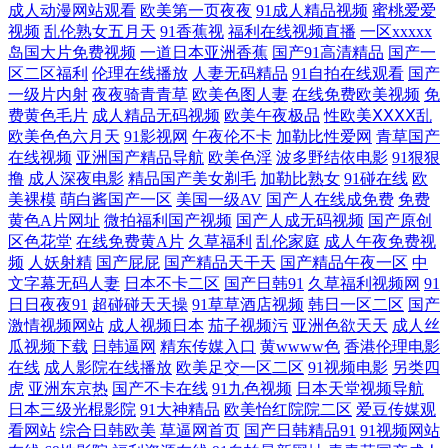
成人动漫网站观看
欧美第一页夜夜
91成人精品视频
蜜桃爱爱
视频
乱伦熟女五月天
91香蕉视
福利在线视频直播
一区xxxxx
韩在线观看 高清电影观看 第一福利導航AV 91不卡在 在线瓜伦 爽一区二
岛国大片免费视频
一道日本亚洲香蕉
国产91高清精品
国产一
区二区福利
伦理在线播放
人妻无码精品
91自拍在线观看
国产
区 欧美日韩精品在线观看 自偷图片视频专区 亚洲v日 日韩一级免费观看
一级片内射
夜夜骑青青草
欧美色图人妻
在线免费欧美视频
免
费黄色毛片
成人精品无码视频
欧美午夜极品
性欧美ⅩⅩⅩⅩ乱
日本不卡精 九九国产 成人免费精品国产电影 在线日本电影 四虎亚洲精品
欧美色色六月天
91影视网
午夜伦不卡
加勒比性爱网
青草国产
在线视频
亚洲国产精品导航
欧美色淫
波多野结依电影
91狠狠
撸
成人深夜电影
精品国产美女剃毛
加勒比熟女
91碰在线
欧
欧美精品九九 婷婷综合尤物精品国产 日韩在线一区二区三区 日本亚洲美
美裸模
萌白酱国产一区
美国一级AV
国产人在线成免费
免费
黄色A片网址
微拍福利国产视频
国产人成无码视频
国产原创
国别类图片 狼友综合网 丰满艳妇岳的引诱hd 91麻豆香蕉 亚洲精品久久午
区色花堂
在线免费黄A片
久草福利
乱伦家庭
成人午夜免费视
频
人妖射精
国产屁屁
国产精品天干天
国产精品午夜一区
中
文字幕无码人妻
日本不卡二区
国产日韩91
久草福利视频网
91
夜无码一区二区 亚洲精品4 日本综合精品一区 六月综合基地 国内自拍 成
日日夜夜91
超碰碰天天操
91草草酒店视频
韩日一区二区
国产
激情视频网站
成人视频日本
茄子视频污
亚洲色欲天天
成人丝
人用具 最近最新中文字幕大全2018 亚洲色图20p 国产一级二级三级网站
瓜视频下载
日韩逼网
精东传媒入口
黄wwww色
香港伦理电影
在线
成人影院在线播放
欧美足交一区二区
91视频电影
另类四
成人开心网 80s电影网 官网 亚洲激情社区 骚骚日韩精品中文字幕 欧美肥
虎
亚洲东京热
国产不卡在线
91九色视频
日本天堂视频导航
日本三级光棍影院
91大神精品
欧美怡红院院二区
爱豆传媒观
看网站
综合日韩欧美
草逼网首页
国产日韩精品91
91视频网站
婆姓交大片 国语自产拍 福利短片 丁香婷婷在线 东方AV影库 成全视频在