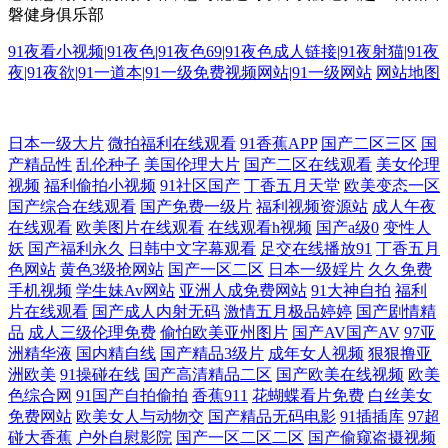
磐健身俱乐部
91夜看小视频|91夜色|91夜色69|91夜色成人链接|91夜射猫|91夜
夜|91夜欲|91一道本|91一级免费视频网站|91一级网站
网站地图
片多多追剧 成人午夜看片在线观看 一念关山电视剧全集免费观看下载 美
日本一级大片
微拍福利在线观看
91香蕉APP
国产二区三区
国
产精品性
乱伦种子
美国伦理大片
国产二区在线观看
美女伦理
女喷水网站 а天堂 日韩AV首 欧美性爱综合楼 美女黄18以下禁止 国产电视
视频
福利偷拍小视频
91社区国产
丁香五月天堂
欧美变态一区
国产综合在线观看
国产免费一级片
福利视频资源站
成人午夜
在线观看
欧美图片在线观看
在线观看h视频
国产a级0
变性人
剧免费观看网全集 97视频新免费 亚洲喷潮在线观看 日韩亚洲制服丝袜 免
妖
国产福利永久
日韩中文字幕观看
足交在线播放91
丁香五月
色网站
黄色3级抢网站
国产一区二区
日本一级婬片
久久免费
费国产之a视频 国产影视在线观看视频 成人日韩欧美 最新国产福利在线观
手机视频
学生妹Av网站
亚洲人成免费网站
91大神自拍
福利
片在线观看
国产成人内射无码
激情五月极品婷婷
国产剧情精
看 午夜不卡片免费视频 区视频在线 狼友社91 国产精品66在 91字慕网 星
品
成人三级伦理免费
偷怕欧美亚州图片
国产AV国产AV
97亚
洲精华液
国内精自线
国产精品3级片
成年女人视频
狠狠撸亚
洲欧美
91操碰在线
国产高清精品二区
国产欧美在线视频
欧美
视觉电影6080 日本不卡影院 久久五月丁香一区二区三区 国产丝袜 999色
色综合网
91国产自拍偷拍
香蕉911
花蝴蝶看片免费
白丝美女
免费网站
欧美女人与动物交
国产精品无码电影
91插插库
97超
日韩 又黄又爽又猛 原产国创精品日韩 亚洲一区二区天天影视 亚洲欧美日
碰大香蕉
户外自慰影院
国产一区二区二区
国产偷窥盗摄视频